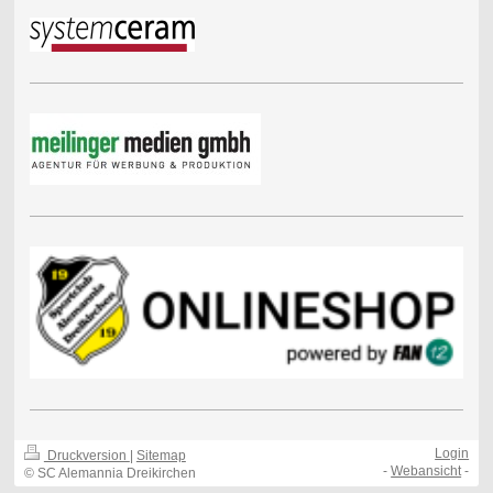
Login
Druckversion
|
Sitemap
-
Webansicht
-
© SC Alemannia Dreikirchen