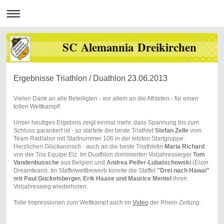
SC Alemannia Dreikirchen
Ergebnisse Triathlon / Duathlon 23.06.2013
Vielen Dank an alle Beteiligten - vor allem an die Athleten - für einen
tollen Wettkampf!
Unser heutiges Ergebnis zeigt einmal mehr, dass Spannung bis zum
Schluss garantiert ist - so startete der beste Triathlet
Stefan Zelle
vom
Team Radlabor mit Startnummer 106 in der letzten Startgruppe.
Herzlichen Glückwunsch - auch an die beste Triathletin
Maria Richard
von der Tria Equipe Elz. Im Duathlon dominierten Vorjahressieger
Tom
Vandenbussche
aus Belgien und
Andrea Peifer-Lubatschowski
(Elzer
Dreamteam). Im Staffelwettbewerb konnte die Staffel
"Drei nach Hawai"
mit Paul Guckelsberger, Erik Haase und Maurice Mentel
ihren
Vorjahressieg wiederholen.
Tolle Impressionen zum Wettkampf auch im
Video
der Rhein-Zeitung.