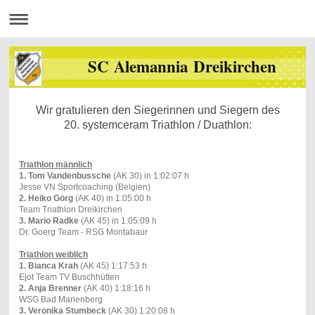
SC Alemannia Dreikirchen
Wir gratulieren den Siegerinnen und Siegern des
20. systemceram Triathlon / Duathlon:
Triathlon männlich
1. Tom Vandenbussche
(AK 30) in 1:02:07 h
Jesse VN Sportcoaching (Belgien)
2. Heiko Görg
(AK 40) in 1:05:00 h
Team Triathlon Dreikirchen
3. Mario Radke
(AK 45) in 1:05:09 h
Dr. Goerg Team - RSG Montabaur
Triathlon weiblich
1. Bianca Krah
(AK 45) 1:17:53 h
Ejot Team TV Buschhütten
2. Anja Brenner
(AK 40) 1:18:16 h
WSG Bad Marienberg
3. Veronika Stumbeck
(AK 30) 1:20:08 h