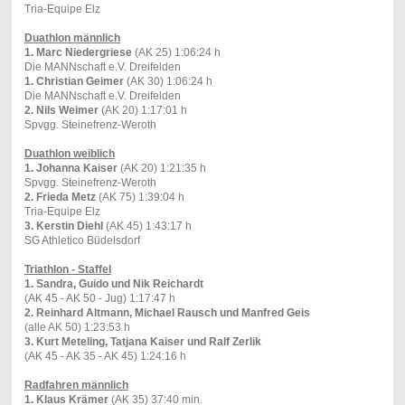
Tria-Equipe Elz
Duathlon männlich
1. Marc Niedergriese
(AK 25) 1:06:24 h
Die MANNschaft e.V. Dreifelden
1. Christian Geimer
(AK 30) 1:06:24 h
Die MANNschaft e.V. Dreifelden
2. Nils Weimer
(AK 20) 1:17:01 h
Spvgg. Steinefrenz-Weroth
Duathlon weiblich
1. Johanna Kaiser
(AK 20) 1:21:35 h
Spvgg. Steinefrenz-Weroth
2. Frieda Metz
(AK 75) 1:39:04 h
Tria-Equipe Elz
3. Kerstin Diehl
(AK 45) 1:43:17 h
SG Athletico Büdelsdorf
Triathlon - Staffel
1. Sandra, Guido und Nik Reichardt
(AK 45 - AK 50 - Jug) 1:17:47 h
2. Reinhard Altmann, Michael Rausch und Manfred Geis
(alle AK 50) 1:23:53 h
3. Kurt Meteling, Tatjana Kaiser und Ralf Zerlik
(AK 45 - AK 35 - AK 45) 1:24:16 h
Radfahren männlich
1. Klaus Krämer
(AK 35) 37:40 min.